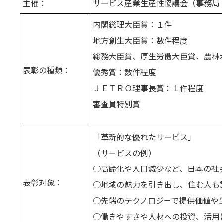
主催：
サービス産業生産性協議会（事務局
内閣総理大臣賞：１件
地方創生大臣賞：数件程度
総務大臣賞、厚生労働大臣賞、農林
表彰の種類：
優秀賞：数件程度
ＪＥＴＲＯ理事長賞：１件程度
審査員特別賞
「革新的な優れたサービス」
（サービスの例）
○高齢化や人口減少など、日本の社
表彰対象：
○地域の魅力を引き出し、住む人も
○先端のテクノロジーで提供価値や
○働きやすさや人材への投資、活用