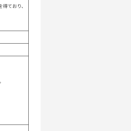
を得ており、
。