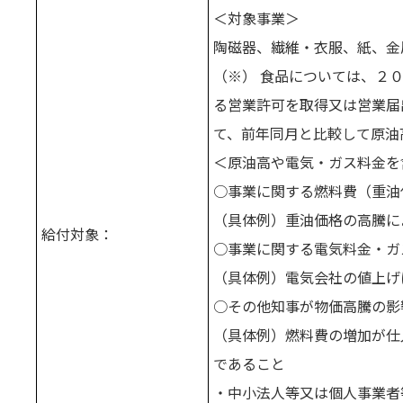
＜対象事業＞
陶磁器、繊維・衣服、紙、金
（※） 食品については、２
る営業許可を取得又は営業届
て、前年同月と比較して原油
＜原油高や電気・ガス料金を
○事業に関する燃料費（重油
（具体例）重油価格の高騰に
給付対象：
○事業に関する電気料金・ガ
（具体例）電気会社の値上げ
○その他知事が物価高騰の影
（具体例）燃料費の増加が仕
であること
・中小法人等又は個人事業者