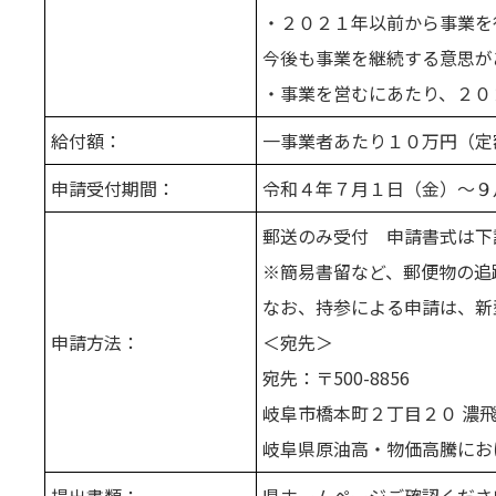
・２０２１年以前から事業を
今後も事業を継続する意思が
・事業を営むにあたり、２０
給付額：
一事業者あたり１０万円（定
申請受付期間：
令和４年７月１日（金）～９
郵送のみ受付 申請書式は下
※簡易書留など、郵便物の追
なお、持参による申請は、新
申請方法：
＜宛先＞
宛先：〒500-8856
岐阜市橋本町２丁目２０ 濃
岐阜県原油高・物価高騰にお
提出書類：
県ホームページご確認くだ