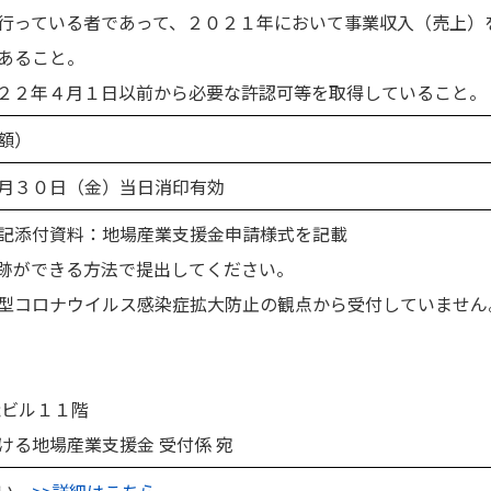
行っている者であって、２０２１年において事業収入（売上）
あること。
２２年４月１日以前から必要な許認可等を取得していること。
額）
月３０日（金）当日消印有効
記添付資料：地場産業支援金申請様式を記載
跡ができる方法で提出してください。
型コロナウイルス感染症拡大防止の観点から受付していません
飛ビル１１階
ける地場産業支援金 受付係 宛
さい
>>詳細はこちら