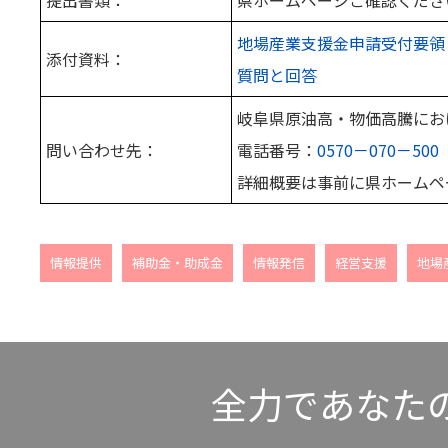
地場産業支援金申請受付要領
添付資料：
質問と回答
岐阜県原油高・物価高騰にお
問い合わせ先：
電話番号：
0570－070－500
詳細概要は事前に県ホームペ
情報提供
補助金・助成金
情報発信
経営支援
地場
全力であなた