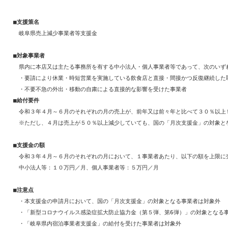
　■
支援策名
　　岐阜県売上減少事業者等支援金

　■
対象事業者
　　県内に本店又は主たる事務所を有する中小法人・個人事業者等であって、次のいずれ
　　・要請により休業・時短営業を実施している飲食店と直接・間接かつ反復継続した取
　■給付要件
　　令和３年４月～６月のそれぞれの月の売上が、前年又は前々年と比べて３０％以上５
　　※ただし、４月は売上が５０％以上減少していても、国の「月次支援金」の対象とな
　■
支援金の額
　　令和３年４月～６月のそれぞれの月において、１事業者あたり、以下の額を上限に売
　　中小法人等：１０万円／月、個人事業者等：５万円／月

　■
注意点
　　・本支援金の申請月において、国の「月次支援金」の対象となる事業者は対象外

　　・「新型コロナウイルス感染症拡大防止協力金（第５弾、第6弾）」の対象となる事
　　・「岐阜県内宿泊事業者支援金」の給付を受けた事業者は対象外
