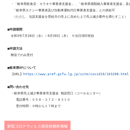
　　・「岐阜県飲食店・カラオケ事業者支援金」、「岐阜県酒類納入事業者支援金」及び
　　 「岐阜県タクシー事業者及び自動車運転代行事業者支援金」との併給可

　　 （ただし、当該支援金を受給月の売上に含めた上で売上減少要件を満たすこと）

　■
申請期間
　　令和3年7月28日（水）～9月30日（木） ※当日消印有効

　■
申請方法
　　郵送でのみ受付

　■
岐阜県HPについて　
　　【URL】
https://www.pref.gifu.lg.jp/site/covid19/163208.html
　■
問い合わせ先
　　・岐阜県売上減少事業者等支援金 相談窓口（コールセンター）

　　　 電話番号：０５８－２７２－８３１０

新型コロナウィルス感染症最新情報