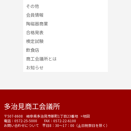
その他
会員情報
陶磁器商業
合格発表
検定試験
飲食店
商工会議所とは
お知らせ
多治見商工会議所
〒507-8608 岐阜県多治見市新町1丁目23番地
>地図
電話：0572-25-5000 FAX：0572-22-6100
お問い合わせについて 平日8：30～17：00（土日祝祭日を除く）