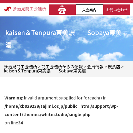
入会案内
お問い合わせ
kaisen＆Tenpura東美濃 Sobaya東美
濃
多治見商工会議所
>
商工会議所からの情報
>
会員情報
>
飲食店
>
kaisen＆Tenpura東美濃 Sobaya東美濃
Warning
: Invalid argument supplied for foreach() in
/home/xb929239/tajimi.or.jp/public_html/support/wp-
content/themes/whitestudio/single.php
on line
34