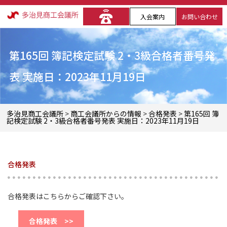
入会案内
お問い合わせ
第165回 簿記検定試験 2・3級合格者番号発
表 実施日：2023年11月19日
多治見商工会議所
>
商工会議所からの情報
>
合格発表
>
第165回 簿
記検定試験 2・3級合格者番号発表 実施日：2023年11月19日
合格発表
合格発表はこちらからご確認下さい。
合格発表 >>