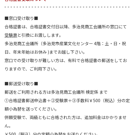
■窓口受け取り■
合格証書は、合格証書交付日以降、多治見商工会議所の窓口にて
受験票
と引換にお渡しします。
多治見商工会議所（多治見市産業文化センター 4階：土・日・祝
日、年末年始はお休み )までお越し下さい。
窓口での受け取りが難しい方は、有料で合格証書の郵送をしてお
りますので、ご利用下さい。
■郵送受け取り■
郵送をご利用される方は多治見商工会議所 検定係 まで
①合格証書郵送申込書＋②受験票＋③手数料￥500（税込）分の定
額小為替を送ってください。
併願受験で、両級ともに合格された方は、追加料金はかかりませ
ん。
￥500（税込）分の定額小為替をお送りください。