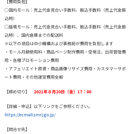
【費用負担】
○国内モール：売上代金見合い手数料、振込手数料（売上代金振
込時）
○越境モール：売上代金見合い手数料、振込手数料（売上代金振
込時）、国内倉庫までの配送料
※以下の項目は中小機構および事務局が費用を負担します
・モール月額使用料・商品ページ制作費用・受発注、出荷管理費
用・各種プロモーション費用
・アフェリエイト原資・商品画像リサイズ費用・カスタマーサポ
ート費用・その他運営費用全般
【締め切り】
2021年８月20日（金）17：00
【詳細・申込】以下リンクをご参照ください。
https://ecmall.smrj.go.jp/
【問合せ先】