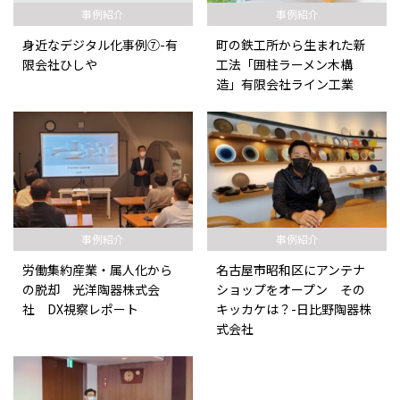
事例紹介
事例紹介
身近なデジタル化事例⑦-有
町の鉄工所から生まれた新
限会社ひしや
工法「囲柱ラーメン木構
造」有限会社ライン工業
事例紹介
事例紹介
労働集約産業・属人化から
名古屋市昭和区にアンテナ
の脱却 光洋陶器株式会
ショップをオープン その
社 DX視察レポート
キッカケは？-日比野陶器株
式会社