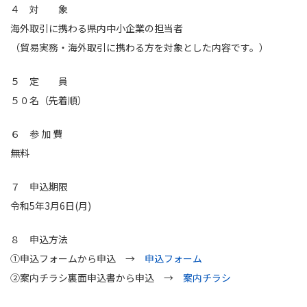
４ 対 象
海外取引に携わる県内中小企業の担当者
（貿易実務・海外取引に携わる方を対象とした内容です。）
５ 定 員
５０名（先着順）
６ 参 加 費
無料
７ 申込期限
令和5年3月6日(月)
８ 申込方法
①申込フォームから申込 →
申込フォーム
②案内チラシ裏面申込書から申込 →
案内チラシ