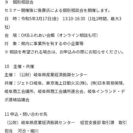
９ 個別相談会
セミナー開催後に後藤氏による個別相談会を開催します。
日 時：令和5年3月17日(金) 13:10-16:30（1社1時間、最大3
社）
会 場：OKBふれあい会館（オンライン相談も可）
対 象：県内に事業所を有する中小企業等
※ 相談を希望される場合は、お申込みの際にお知らせください。
10 主催・共催
主催：（公財）岐阜県産業経済振興センター
共催：ジェトロ岐阜、東京海上日動火災(株)、(株)日本貿易保険、
岐阜商工会議所、岐阜県商工会議所連合会、岐阜インランド・デ
ポ連絡協議会
11 申込・問い合わせ先
（公財）岐阜県産業経済振興センター 経営支援部 取引課 取引
担当 河合・細川