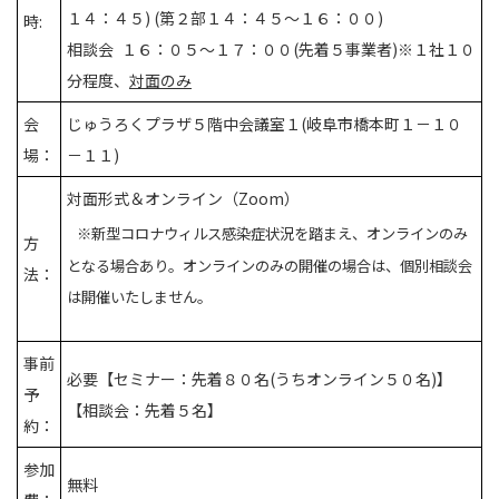
１４：４５) (第２部１４：４５～１６：００)
時:
相談会 １６：０５～１７：００(先着５事業者)※１社１０
分程度、
対面のみ
会
じゅうろくプラザ５階中会議室１(岐阜市橋本町１－１０
場：
－１１)
対面形式＆オンライン（Zoom）
※新型コロナウィルス感染症状況を踏まえ、オンラインのみ
方
となる場合あり。オンラインのみの開催の場合は、個別相談会
法：
は開催いたしません。
事前
必要【セミナー：先着８０名(うちオンライン５０名)】
予
【相談会：先着５名】
約：
参加
無料