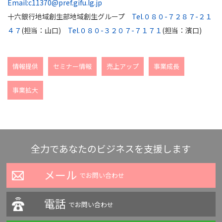
Email:c11370@pref.gifu.lg.jp
十六銀行地域創生部地域創生グループ
Tel.０８０-７２８７-２１
４７
(担当：山口)
Tel.０８０-３２０７-７１７１
(担当：濱口)
情報提供
セミナー情報
売上アップ
事業成長
事業拡大
全力であなたのビジネスを支援します
メール
でお問い合わせ
電話
でお問い合わせ