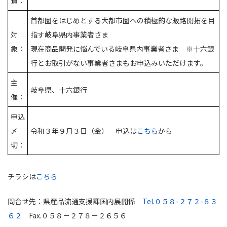
費：
首都圏をはじめとする大都市圏への積極的な販路開拓を目
対
指す岐阜県内事業者さま
象：
現在商品開発に悩んでいる岐阜県内事業者さま ※十六銀
行とお取引がない事業者さまもお申込みいただけます。
主
岐阜県、十六銀行
催：
申込
〆
令和３年９月３日（金） 申込は
こちら
から
切：
チラシは
こちら
問合せ先：県産品流通支援課国内展開係
Tel.０５８-２７２-８３
６２
Fax.０５８－２７８－２６５６