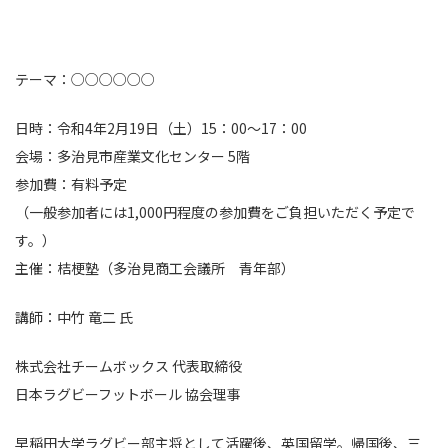
テーマ：○○○○○○
日時：令和4年2月19日（土）15：00～17：00
会場：多治見市産業文化センター 5階
参加費：有料予定
（一般参加者には1,000円程度の参加費をご負担いただく予定で
す。）
主催：桔梗塾（多治見商工会議所 青年部）
講師：中竹 竜二 氏
株式会社チームボックス 代表取締役
日本ラグビーフットボール 協会理事
早稲田大学ラグビー部主将として活躍後、英国留学。帰国後、三