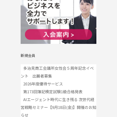
新規会員
多治見商工会議所女性会５周年記念イベ
ント 出展者募集
2026年度優待サービス
第173回簿記検定試験1級合格発表
AIエージェント時代に生き残る 次世代経
営戦略セミナー【9月18日(金)】開催のお知
らせ