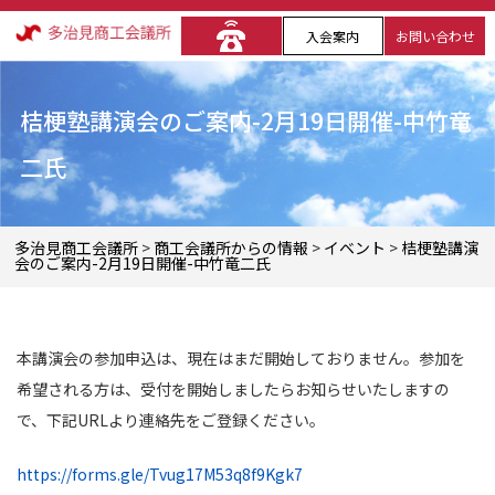
入会案内
お問い合わせ
桔梗塾講演会のご案内-2月19日開催-中竹竜
二氏
多治見商工会議所
>
商工会議所からの情報
>
イベント
>
桔梗塾講演
会のご案内-2月19日開催-中竹竜二氏
本講演会の参加申込は、現在はまだ開始しておりません。参加を
希望される方は、受付を開始しましたらお知らせいたしますの
で、下記URLより連絡先をご登録ください。
https://forms.gle/Tvug17M53q8f9Kgk7