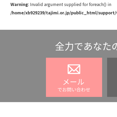
Warning
: Invalid argument supplied for foreach() in
/home/xb929239/tajimi.or.jp/public_html/support
全力であなた
メール
でお問い合わせ