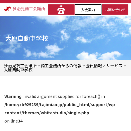
入会案内
お問い合わせ
大原自動車学校
多治見商工会議所
>
商工会議所からの情報
>
会員情報
>
サービス
>
大原自動車学校
Warning
: Invalid argument supplied for foreach() in
/home/xb929239/tajimi.or.jp/public_html/support/wp-
content/themes/whitestudio/single.php
on line
34