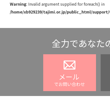
Warning
: Invalid argument supplied for foreach() in
/home/xb929239/tajimi.or.jp/public_html/support
全力であなた
メール
でお問い合わせ