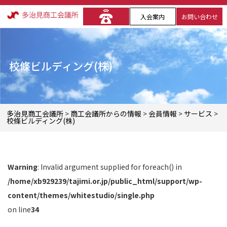
入会案内
お問い合わせ
校條ビルディング(株)
多治見商工会議所
>
商工会議所からの情報
>
会員情報
>
サービス
>
校條ビルディング(株)
Warning
: Invalid argument supplied for foreach() in
/home/xb929239/tajimi.or.jp/public_html/support/wp-
content/themes/whitestudio/single.php
on line
34