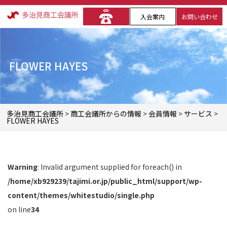
入会案内
お問い合わせ
FLOWER HAYES
多治見商工会議所
>
商工会議所からの情報
>
会員情報
>
サービス
>
FLOWER HAYES
Warning
: Invalid argument supplied for foreach() in
/home/xb929239/tajimi.or.jp/public_html/support/wp-
content/themes/whitestudio/single.php
on line
34