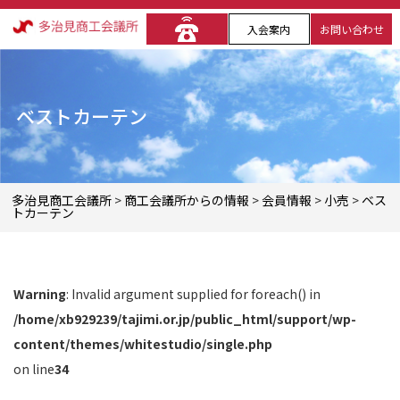
入会案内
お問い合わせ
ベストカーテン
多治見商工会議所
>
商工会議所からの情報
>
会員情報
>
小売
>
ベス
トカーテン
Warning
: Invalid argument supplied for foreach() in
/home/xb929239/tajimi.or.jp/public_html/support/wp-
content/themes/whitestudio/single.php
on line
34