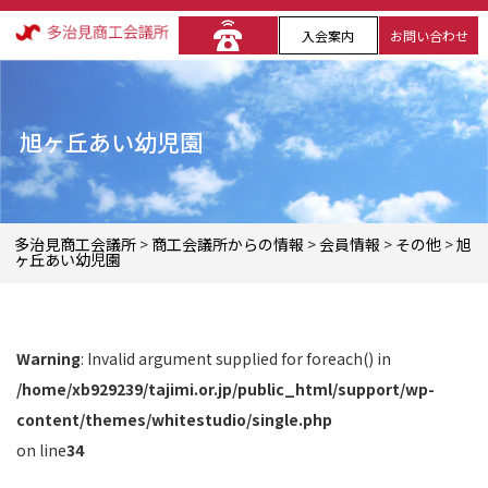
入会案内
お問い合わせ
旭ヶ丘あい幼児園
多治見商工会議所
>
商工会議所からの情報
>
会員情報
>
その他
>
旭
ヶ丘あい幼児園
Warning
: Invalid argument supplied for foreach() in
/home/xb929239/tajimi.or.jp/public_html/support/wp-
content/themes/whitestudio/single.php
on line
34